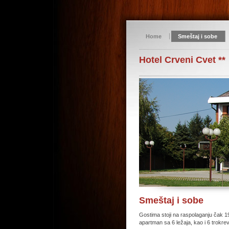
Home
Smeštaj i sobe
Hotel Crveni Cvet **
Smeštaj i sobe
Gostima stoji na raspolaganju čak 1
apartman sa 6 ležaja, kao i 6 trokr