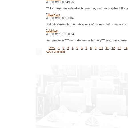
2019/08/12 09:49:26
*** for daily use side effects you may not post replies http:
FilliazHam
2019/08/10 05:11:04
cbd oil reviews http://cbdvapejuice1.com - cbd oil vape cb
Zobinbar
2019/08/09 16:10:34
inurl:propecia *** soft tabs online http://gt***gen.com - gener
Prev
1
2
3
4
5
6
7
8
9
10
11
12
13
14
Add comment