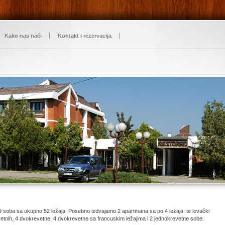
Kako nas naći
Kontakt i rezervacija
9 soba sa ukupno 52 ležaja. Posebno izdvajamo 2 apartmana sa po 4 ležaja, te lovački
evetnih, 4 dvokrevetne, 4 dvokrevetne sa francuskim ležajima i 2 jednokrevetne sobe.