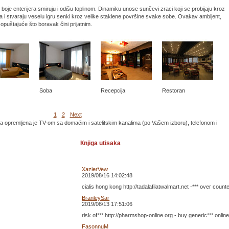
e boje enterijera smiruju i odišu toplinom. Dinamiku unose sunčevi zraci koji se probijaju kroz
a i stvaraju veselu igru senki kroz velike staklene površine svake sobe. Ovakav ambijent,
opuštajuće što boravak čini prijatnim.
Soba
Recepcija
Restoran
1
2
Next
 opremljena je TV-om sa domaćim i satelitskim kanalima (po Vašem izboru), telefonom i
Кnjiga utisaka
XazierVew
2019/08/16 14:02:48
cialis hong kong http://tadalafilatwalmart.net -*** over coun
BranleySar
2019/08/13 17:51:06
risk of*** http://pharmshop-online.org - buy generic*** onlin
FasonnuM