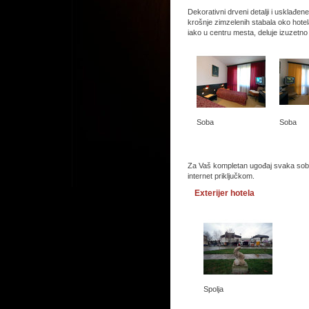
Dekorativni drveni detalji i usklađen
krošnje zimzelenih stabala oko hotel
iako u centru mesta, deluje izuzetno 
Soba
Soba
Za Vaš kompletan ugođaj svaka soba
internet priključkom.
Exterijer hotela
Spolja