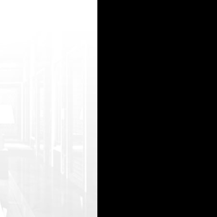
//rx***can.com - *** for sale buy *** online msn messenger <a href="http://rx***can.com"> generic
d oil cancer dosage <a href="http://cbdvapejuice1.com&quot ;>cbd vape pen </a> - cbd oil ben
ic *** usa cheap generic *** <a href="http://gt***gen.com"> *** for sale </a> - buy tadalafil citrat
15
16
17
18
19
20
21
22
23
24
25
26
27
28
29
30
31
32
33
34