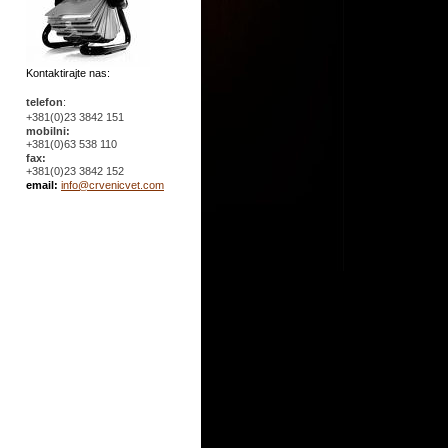
Kontaktirajte nas:
telefon
:
+381(0)23 3842 151
mobilni:
+381(0)63 538 110
fax:
+381(0)23 3842 152
email:
info@crvenicvet.com
ter at walmart *** generic cheap version 3.8.7 <a href="http://tadalafilatwalmart.net ">cialis 
e *** *** celebrex best price <a href="http://pharmshop-online.org&q uot;>generic*** usa </a> -