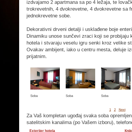
izdvajamo 2 apartmana sa po 4 ležaja, te lovačk
trokrevetnih, 4 dvokrevetne, 4 dvokrevetne sa f
jednokrevetne sobe.
Dekorativni drveni detalji i usklađene boje enter
Dinamiku unose sunčevi zraci koji se probijaju 
hotela i stvaraju veselu igru senki kroz velike 
Ovakav ambijent, iako u centru mesta, deluje iz
prijatnim.
Soba
Soba
Soba
1
2
Next
Za Vaš kompletan ugođaj svaka soba opremljen
satelitskim kanalima (po Vašem izboru), telefono
Exterijer hotela
Кnji