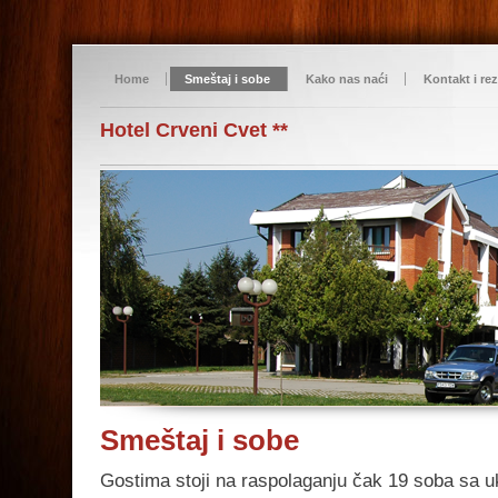
Home
Smeštaj i sobe
Kako nas naći
Kontakt i rez
Hotel Crveni Cvet **
Smeštaj i sobe
Gostima stoji na raspolaganju čak 19 soba sa 