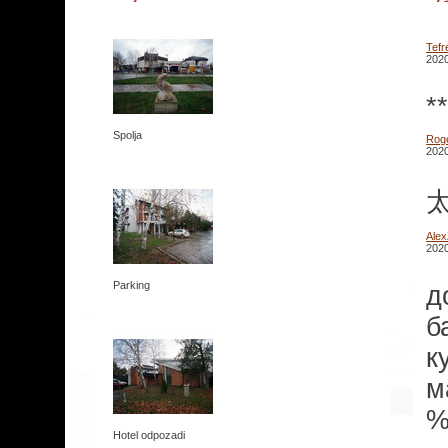
Tefr
2020
*
Spolja
Rog
2020
太
Ale
2020
Parking
д
б
к
м
%
Hotel odpozadi