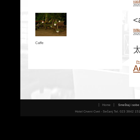
vasi
2020
<
Will
2020
Caffe
太
Pr
A
Home
Smeštaj i sobe
Hotel Crveni Cvet - Sečanj Tel. 023 3842 15