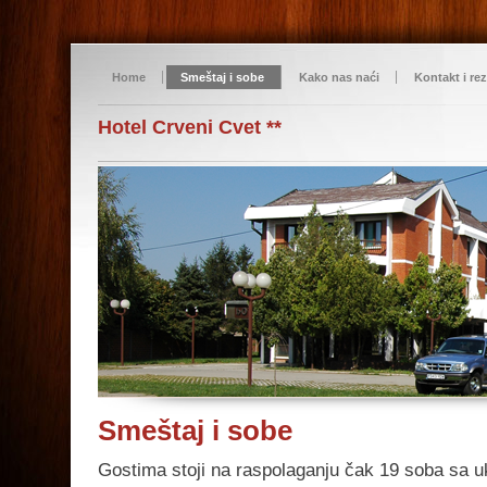
Home
Smeštaj i sobe
Kako nas naći
Kontakt i rez
Hotel Crveni Cvet **
Smeštaj i sobe
Gostima stoji na raspolaganju čak 19 soba sa 