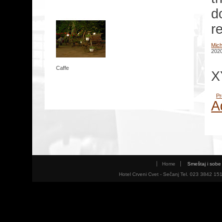
d
r
Mic
2020
Caffe
X
Pr
A
Home
Smeštaj i sobe
Hotel Crveni Cvet - Sečanj Tel. 023 3842 15