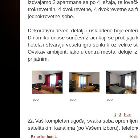
izdvajamo 2 apartmana sa po 4 ležaja, te lovačk
trokrevetnih, 4 dvokrevetne, 4 dvokrevetne sa f
jednokrevetne sobe.
Dekorativni drveni detalji i usklađene boje enter
Dinamiku unose sunčevi zraci koji se probijaju 
hotela i stvaraju veselu igru senki kroz velike 
Ovakav ambijent, iako u centru mesta, deluje iz
prijatnim.
Soba
Soba
Soba
1
2
Next
Za Vaš kompletan ugođaj svaka soba opremljen
satelitskim kanalima (po Vašem izboru), telefono
Exterijer hotela
Кnji