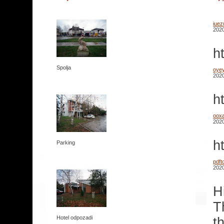
iuez
2020
h
Spolja
oye
2020
h
oox
2020
h
Parking
pdf
2020
H
T
Hotel odpozadi
t